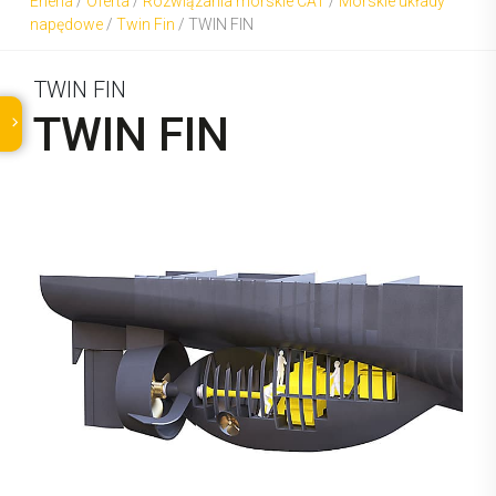
Eneria
/
Oferta
/
Rozwiązania morskie CAT
/
Morskie układy
napędowe
/
Twin Fin
/
TWIN FIN
TWIN FIN
TWIN FIN