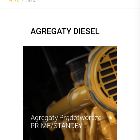
Eneria
/
Oferta
AGREGATY DIESEL
Agregaty Prądotwórcze
PRIME/STANDBY