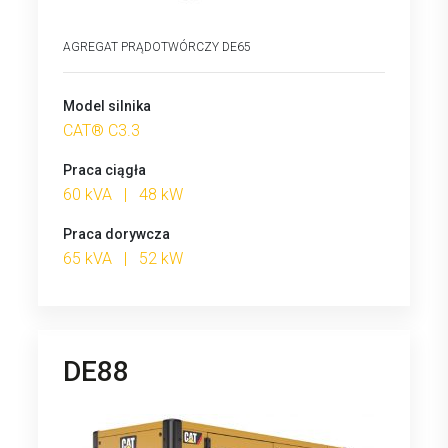
AGREGAT PRĄDOTWÓRCZY DE65
Model silnika
CAT® C3.3
Praca ciągła
60 kVA | 48 kW
Praca dorywcza
65 kVA | 52 kW
DE88