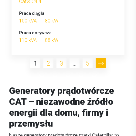
Cat® C4.4
Praca ciągła
100 kVA | 80 kW
Praca dorywcza
110 kVA | 88 kW
1
2
3
…
5
Generatory prądotwórcze
CAT – niezawodne źródło
energii dla domu, firmy i
przemysłu
Nasze
generatory prądotwórcze
marki Caterpillar to