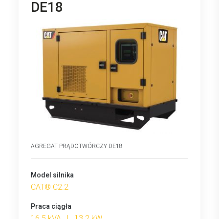
DE18
AGREGAT PRĄDOTWÓRCZY DE18
Model silnika
CAT® C2.2
Praca ciągła
16.5 kVA | 13.2 kW