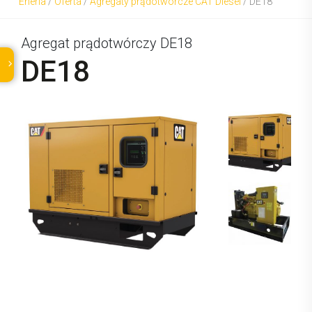
Eneria
/
Oferta
/
Agregaty prądotwórcze CAT Diesel
/
DE18
Agregat prądotwórczy DE18
DE18