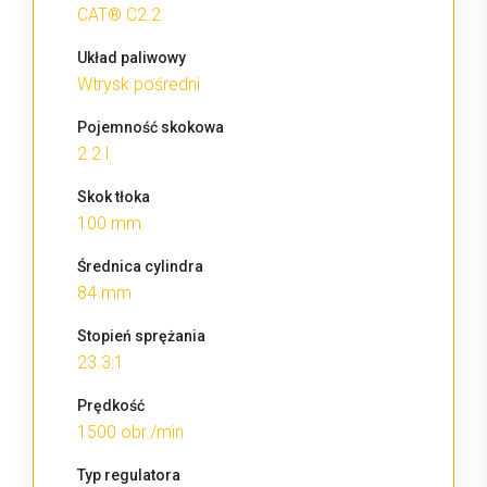
CAT® C2.2
Układ paliwowy
Wtrysk pośredni
Pojemność skokowa
2.2 l
Skok tłoka
100 mm
Średnica cylindra
84 mm
Stopień sprężania
23.3:1
Prędkość
1500 obr./min
Typ regulatora