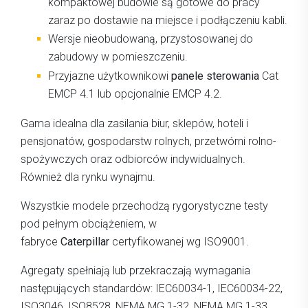
kompaktowej budowie są gotowe do pracy
zaraz po dostawie na miejsce i podłączeniu kabli.
Wersje nieobudowaną, przystosowanej do
zabudowy w pomieszczeniu.
Przyjazne użytkownikowi
panele sterowania
Cat
EMCP 4.1 lub opcjonalnie EMCP 4.2.
Gama idealna dla zasilania biur, sklepów, hoteli i
pensjonatów, gospodarstw rolnych, przetwórni rolno-
spożywczych oraz odbiorców indywidualnych.
Również dla rynku wynajmu.
Wszystkie modele przechodzą rygorystyczne testy
pod pełnym obciążeniem, w
fabryce
Caterpillar
certyfikowanej wg ISO9001.
Agregaty spełniają lub przekraczają wymagania
następujących standardów: IEC60034-1, IEC60034-22,
ISO3046, ISO8528, NEMA MG 1-32, NEMA MG 1-33,