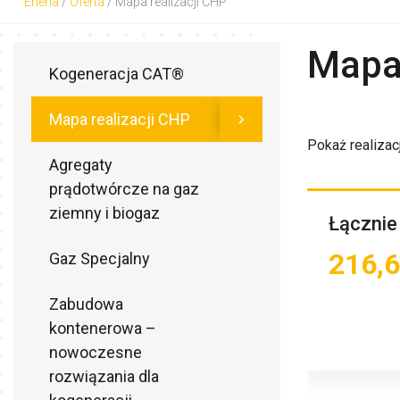
Eneria
/
Oferta
/
Mapa realizacji CHP
Mapa 
Kogeneracja CAT®
Mapa realizacji CHP
Pokaż realizacj
Agregaty
prądotwórcze na gaz
ziemny i biogaz
Łącznie 
216,
Gaz Specjalny
Zabudowa
kontenerowa –
nowoczesne
rozwiązania dla