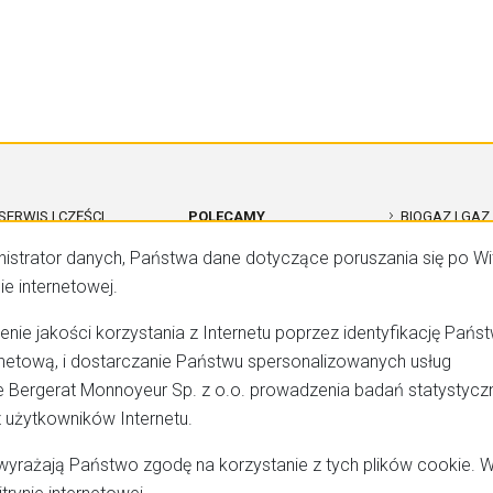
SERWIS I CZĘŚCI
POLECAMY
BIOGAZ I GAZ
CATERPILLAR
nistrator danych, Państwa dane dotyczące poruszania się po Wi
ROZWIĄZANIA DLA DATA
BIOGAZOWNI
CENTER
OGÓLNE WARUNKI
KONTENERO
e internetowej.
SPRZEDAŻY (OWS)
CAT REMAN
enie jakości korzystania z Internetu poprzez identyfikację Pańs
OGÓLNE WARUNKI
rnetową, i dostarczanie Państwu spersonalizowanych usług
USŁUG SERWISOWYCH
KOGENERACJA CAT
(OWUS)
 Bergerat Monnoyeur Sp. z o.o. prowadzenia badań statystycz
AGREGATY
z użytkowników Internetu.
MAPA STRONY
PRĄDOTWÓRCZE CAT
DIESEL
”, wyrażają Państwo zgodę na korzystanie z tych plików cookie. 
RODO