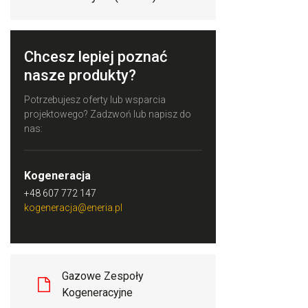
Chcesz lepiej poznać
nasze produkty?
Potrzebujesz oferty lub wsparcia
projektowego? Zadzwoń lub napisz do
nas:
Kogeneracja
+48 607 772 147
kogeneracja@eneria.pl
Gazowe Zespoły
Kogeneracyjne