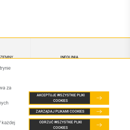
 ZIEMNY
INFOLINIA
22 201 36 60
trynie
A
WA
twa za
Bergerat Monnoyeur sp. z o.o.
AKCEPTUJE WSZYSTKIE PLIKI
Oddział Eneria Modlińska 11,
COOKIES
nych
Izabelin-Dziekanówek
ZARZĄDAJ PLIKAMI COOKIES
05-092 Łomianki | Warszawa
NIP: 7780022310
W każdej
ODRZUĆ WSZYSTKIE PLIKI
COOKIES