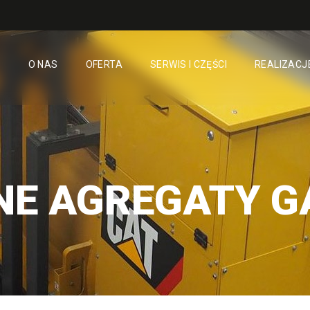
O NAS
OFERTA
SERWIS I CZĘŚCI
REALIZACJ
NE AGREGATY 