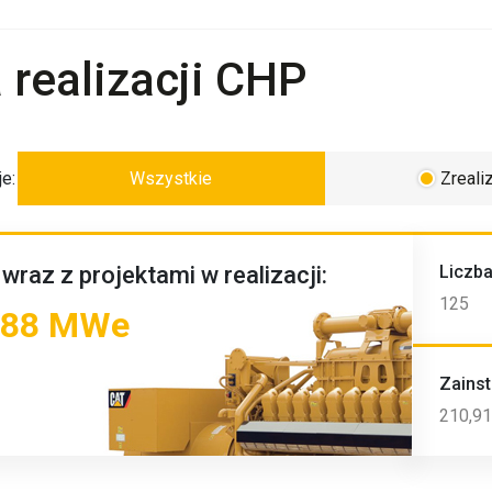
4
2
realizacji CHP
2
7
2
e:
Wszystkie
Zreal
4
2
2
wraz z projektami w realizacji:
Liczba
125
688 MWe
7
Zains
210,9