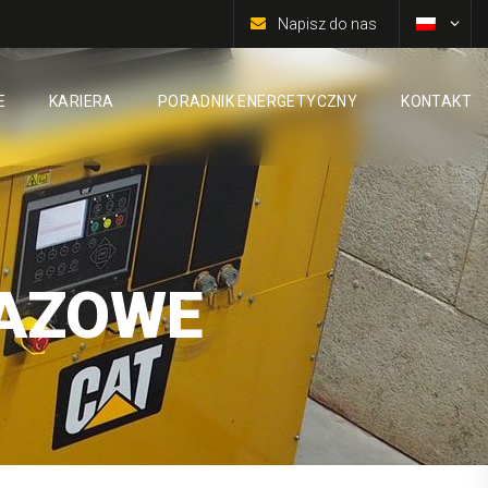
Napisz do nas
E
KARIERA
PORADNIK ENERGETYCZNY
KONTAKT
GAZOWE