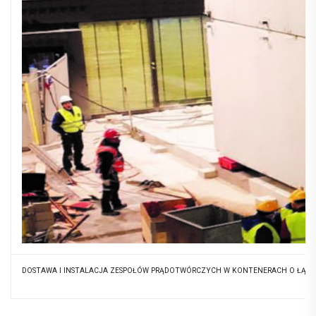
DOSTAWA I INSTALACJA ZESPOŁÓW PRĄDOTWÓRCZYCH W KONTENERACH O ŁĄCZN