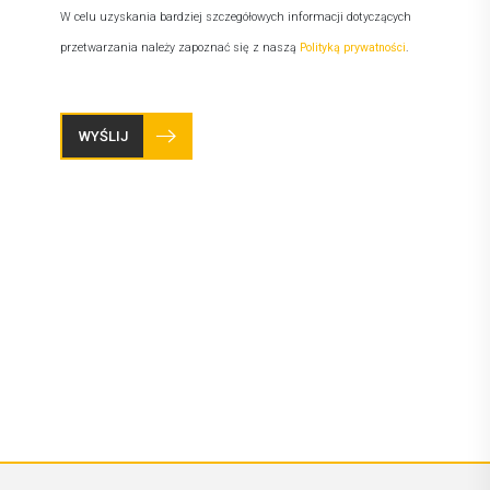
W celu uzyskania bardziej szczegółowych informacji dotyczących
przetwarzania należy zapoznać się z naszą
Polityką prywatności
.
WYŚLIJ