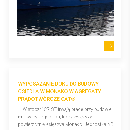
WYPOSAŻANIE DOKU DO BUDOWY
OSIEDLA W MONAKO W AGREGATY
PRĄDOTWÓRCZE CAT®
W stoczni CRIST trwają prace przy budowie
innowacyjnego doku, który zwiększy
powierzchnię Księstwa Monako. Jednostka NB