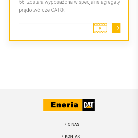
56 została wyposażona w specjalne agregaty
prądotwórcze CAT®,
O NAS
KONTAKT