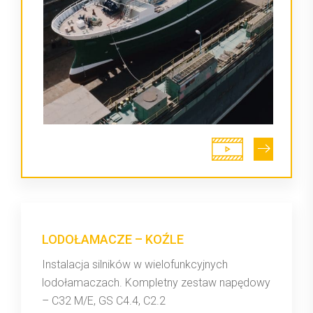
LODOŁAMACZE – KOŹLE
Instalacja silników w wielofunkcyjnych
lodołamaczach. Kompletny zestaw napędowy
– C32 M/E, GS C4.4, C2.2