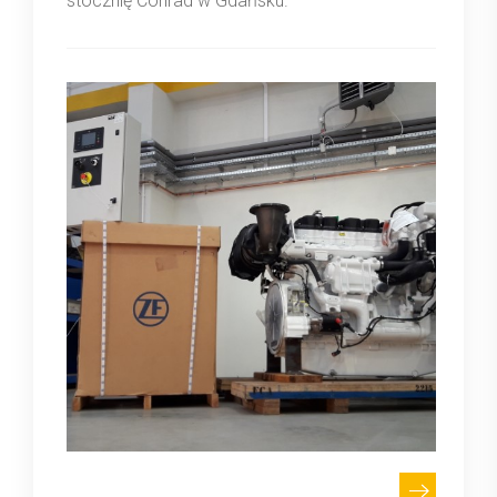
stocznię Conrad w Gdańsku.