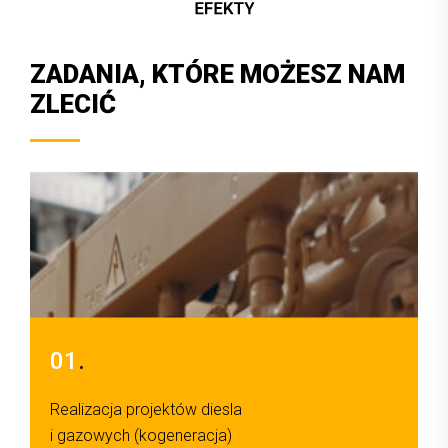
ZADANIA, KTÓRE MOŻESZ NAM
ZLECIĆ
01
.
Realizacja projektów diesla
O
i gazowych (kogeneracja)