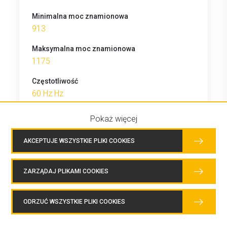
Minimalna moc znamionowa
913
Maksymalna moc znamionowa
1175
Częstotliwość
60 Hz Hz
Prędkość
Pokaż więcej
1800 obr./min
AKCEPTUJE WSZYSTKIE PLIKI COOKIES
Układ dolotowy
Układ dolotowy Turbosprężarka i chłodnica
końcowa
ZARZĄDAJ PLIKAMI COOKIES
Średnica cylindra
ODRZUĆ WSZYSTKIE PLIKI COOKIES
145.0
Skok tłoka