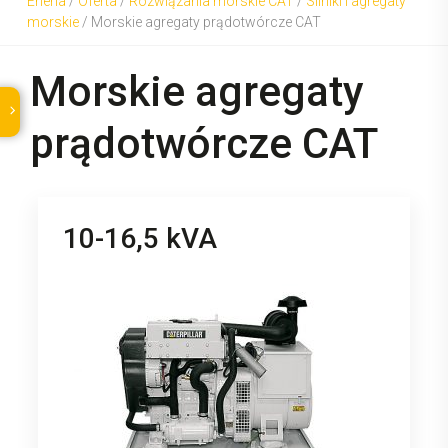
Eneria
/
Oferta
/
Rozwiązania morskie CAT
/
Silniki i agregaty
morskie
/
Morskie agregaty prądotwórcze CAT
Morskie agregaty
prądotwórcze CAT
10-16,5 kVA