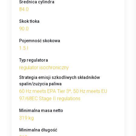
Średnica cylindra
84.0
Skok tłoka
90.0
Pojemność skokowa
1.5 l
Typ regulatora
regulator isochroniczny
Strategia emisji szkodliwych składników
spalin/zużycia paliwa
60 Hz meets EPA Tier 3*, 50 Hz meets EU
97/68EC Stage II regulations
Minimalna masa netto
319 kg
Minimalna długość