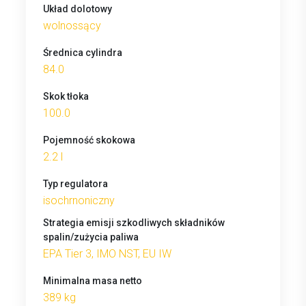
Układ dolotowy
wolnossący
Średnica cylindra
84.0
Skok tłoka
100.0
Pojemność skokowa
2.2 l
Typ regulatora
isochrnoniczny
Strategia emisji szkodliwych składników
spalin/zużycia paliwa
EPA Tier 3, IMO NST, EU IW
Minimalna masa netto
389 kg