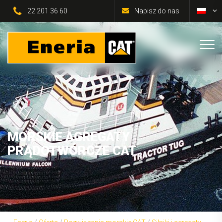
22 201 36 60
Napisz do nas
MORSKIE AGREGATY
PRĄDOTWÓRCZE CAT