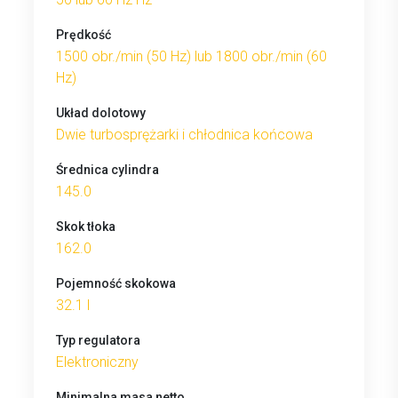
Prędkość
1500 obr./min (50 Hz) lub 1800 obr./min (60
Hz)
Układ dolotowy
Dwie turbosprężarki i chłodnica końcowa
Średnica cylindra
145.0
Skok tłoka
162.0
Pojemność skokowa
32.1 l
Typ regulatora
Elektroniczny
Minimalna masa netto