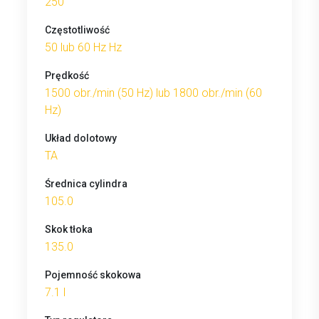
250
Częstotliwość
50 lub 60 Hz Hz
Prędkość
1500 obr./min (50 Hz) lub 1800 obr./min (60
Hz)
Układ dolotowy
TA
Średnica cylindra
105.0
Skok tłoka
135.0
Pojemność skokowa
7.1 l