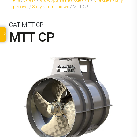
Eneria
/
Oferta
/
Rozwiązania morskie CAT
/
Morskie układy
napędowe
/
Stery strumieniowe
/
MTT CP
CAT MTT CP
MTT CP