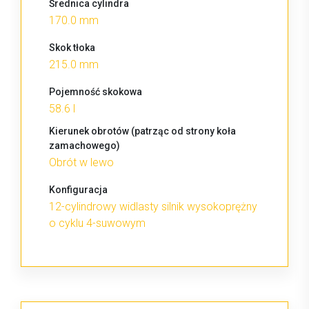
Średnica cylindra
170.0 mm
Skok tłoka
215.0 mm
Pojemność skokowa
58.6 l
Kierunek obrotów (patrząc od strony koła
zamachowego)
Obrót w lewo
Konfiguracja
12-cylindrowy widlasty silnik wysokoprężny
o cyklu 4-suwowym