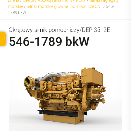
Eneria
/
Oferta
/
Rozwiązania morskie CAT
/
Silniki i agregaty
morskie
/
Silniki morskie główne i pomocnicze CAT
/
546-
1789 bkW
Okrętowy silnik pomocniczy/DEP 3512E
546-1789 bkW