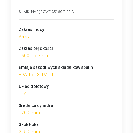
SILNIKI NAPĘDOWE 3516C TIER 3
Zakres mocy
Array
Zakres prędkości
1600 obr./min
Emisja szkodliwych składników spalin
EPA Tier 3, IMO II
Układ dolotowy
TTA
Średnica cylindra
170.0 mm
Skok tłoka
215.0 mm