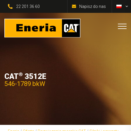
22 201 36 60
Napisz do nas
®
CAT
3512E
546-1789 bkW