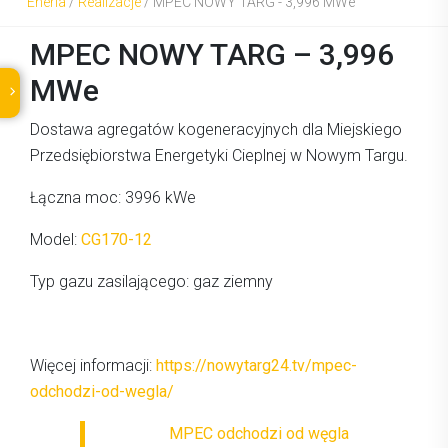
Eneria
/
Realizacje
/
MPEC NOWY TARG - 3,996 MWe
MPEC NOWY TARG – 3,996
MWe
Dostawa agregatów kogeneracyjnych dla Miejskiego
Przedsiębiorstwa Energetyki Cieplnej w Nowym Targu.
Łączna moc: 3996 kWe
Model:
CG170-12
Typ gazu zasilającego: gaz ziemny
Więcej informacji:
https://nowytarg24.tv/mpec-
odchodzi-od-wegla/
MPEC odchodzi od węgla