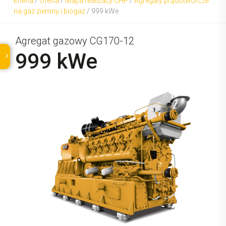
Eneria
/
Oferta
/
Mapa realizacji CHP
/
Agregaty prądotwórcze
na gaz ziemny i biogaz
/
999 kWe
Agregat gazowy CG170-12
999 kWe