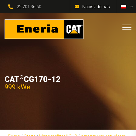
22 201 36 60
Napisz do nas
®
CAT
CG170-12
999 kWe