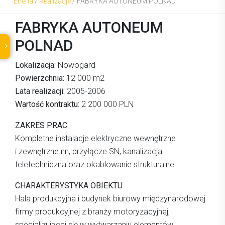
Eneria
/
Realizacje
/
FABRYKA AUTONEUM POLNAD
FABRYKA AUTONEUM
POLNAD
Lokalizacja:
Nowogard
Powierzchnia:
12 000 m2
Lata realizacji:
2005-2006
Wartość kontraktu:
2 200 000 PLN
ZAKRES PRAC
Kompletne instalacje elektryczne wewnętrzne
i zewnętrzne nn, przyłącze SN, kanalizacja
teletechniczna oraz okablowanie strukturalne.
CHARAKTERYSTYKA OBIEKTU
Hala produkcyjna i budynek biurowy międzynarodowej
firmy produkcyjnej z branży motoryzacyjnej,
specjalizującej się w wytwarzaniu elementów