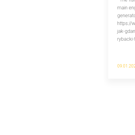
main eng
generato
https:/
jak-gda
rybacki-
09.01.20