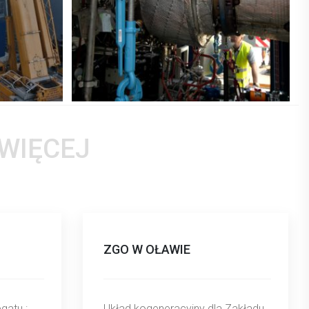
 WIĘCEJ
ZGO W OŁAWIE
gatu :
Układ kogeneracyjny dla Zakładu