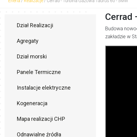
Eneria
/
Realizacje
/
Cerrad - Turbina Gazowa Taurus 60 - 5MW
Cerrad 
Dział Realizacji
Budowa nowoc
zakładzie w St
Agregaty
Dział morski
Panele Termiczne
Instalacje elektryczne
Kogeneracja
Mapa realizacji CHP
Odnawialne źródła