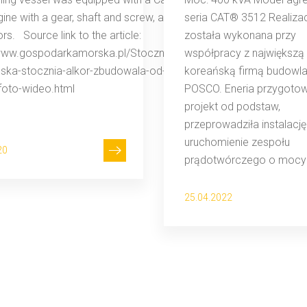
ine with a gear, shaft and screw, and two C9.3 power
seria CAT® 3512 Realiza
rs. Source link to the article:
została wykonana przy
/www.gospodarkamorska.pl/Stocznie,Offshore/zobacz-
współpracy z największą
nska-stocznia-alkor-zbudowala-od-podstaw-statek-
koreańską firmą budowl
foto-wideo.html
POSCO. Eneria przygoto
projekt od podstaw,
przeprowadziła instalację 
uruchomienie zespołu
20
prądotwórczego o mocy 
25.04.2022