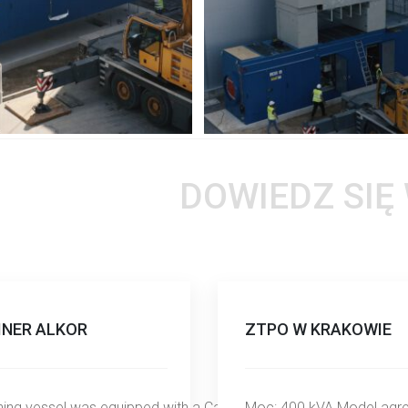
DOWIEDZ SIĘ
INER ALKOR
ZTPO W KRAKOWIE
ing vessel was equipped with a Caterpillar M/E 3512C
Moc: 400 kVA Model agre