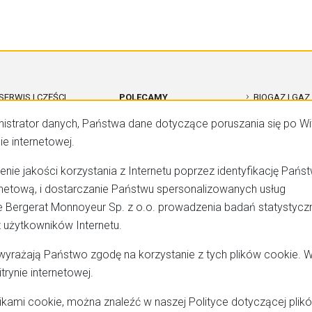
SERWIS I CZĘŚCI
POLECAMY
BIOGAZ I GAZ
CATERPILLAR
nistrator danych, Państwa dane dotyczące poruszania się po Wi
ROZWIĄZANIA DLA DATA
BIOGAZOWNI
CENTER
OGÓLNE WARUNKI
KONTENERO
e internetowej.
SPRZEDAŻY (OWS)
CAT REMAN
enie jakości korzystania z Internetu poprzez identyfikację Pańs
OGÓLNE WARUNKI
rnetową, i dostarczanie Państwu spersonalizowanych usług
USŁUG SERWISOWYCH
KOGENERACJA CAT
(OWUS)
 Bergerat Monnoyeur Sp. z o.o. prowadzenia badań statystycz
AGREGATY
z użytkowników Internetu.
MAPA STRONY
PRĄDOTWÓRCZE CAT
DIESEL
”, wyrażają Państwo zgodę na korzystanie z tych plików cookie. 
RODO
rynie internetowej.
likami cookie, można znaleźć w naszej Polityce dotyczącej plik