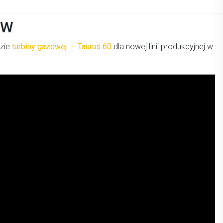
MW
zie
turbiny gazowej – Taurus 60
dla nowej linii produkcyjnej w