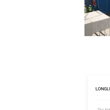
LONGL
The fish