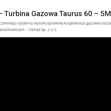
– Turbina Gazowa Taurus 60 – 5
zesnego systemu wysokosprawnej kogeneracji gazowej na ba
arachowicach – Cerrad sp. z o.o.