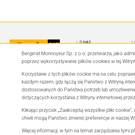
O NAS
Bergerat Monnoyeur Sp. z o.o. przetwarza, jako admi
KONTAKT
poprzez wykorzystywanie plików cookies w tej Witryni
REALIZACJE
Korzystanie z tych plików cookie ma na celu: poprawi
OFERTA
każdym razem, gdy łączą się Państwo z Witryną inte
dostosowanych do Państwa potrzeb lub umożliwienie
KARIERA
dotyczących korzystania z Witryny internetowej prze
Klikając przycisk „Zaakceptuj wszystkie pliki cookie
chwili mogą Państwo zmienić preferencje w naszej Wit
Więcej informacji, w tym na temat zarządzania tymi p