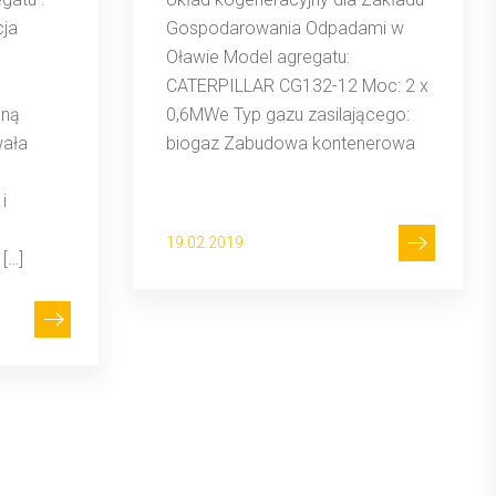
cja
Gospodarowania Odpadami w
Oławie Model agregatu:
CATERPILLAR CG132-12 Moc: 2 x
aną
0,6MWe Typ gazu zasilającego:
wała
biogaz Zabudowa kontenerowa
i
19.02.2019
[…]