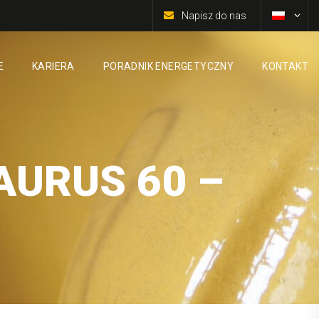
Napisz do nas
E
KARIERA
PORADNIK ENERGETYCZNY
KONTAKT
AURUS 60 –