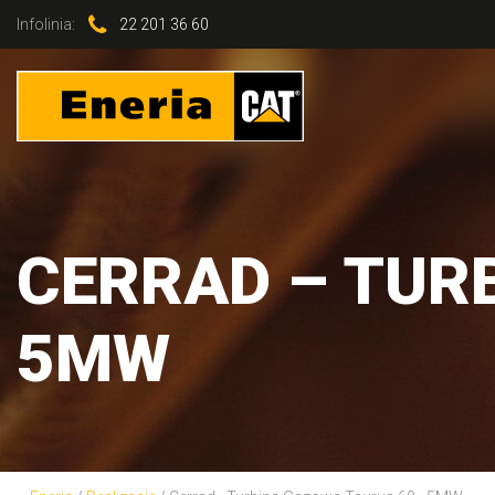
Infolinia:
22 201 36 60
CERRAD – TUR
5MW