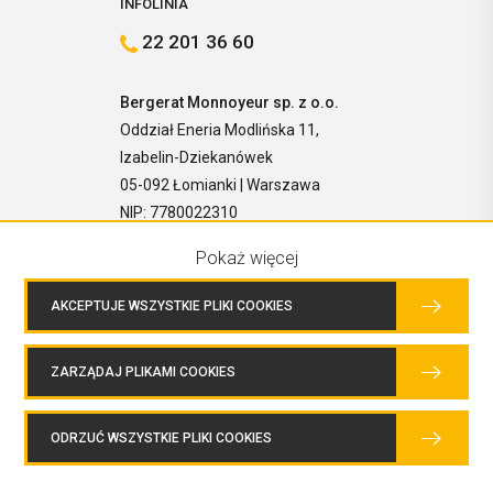
INFOLINIA
22 201 36 60
Bergerat Monnoyeur sp. z o.o.
Oddział Eneria Modlińska 11,
Izabelin-Dziekanówek
05-092 Łomianki | Warszawa
NIP: 7780022310
Pokaż więcej
AKCEPTUJE WSZYSTKIE PLIKI COOKIES
ZARZĄDAJ PLIKAMI COOKIES
COPYRIGHTS © 2026 BERGERAT MONNOYEUR SP. Z O.O. WSZELKIE
PRAWA ZASTRZEŻONE.
ODRZUĆ WSZYSTKIE PLIKI COOKIES