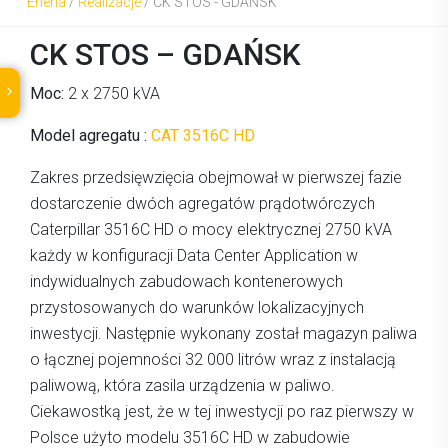
Eneria
/
Realizacje
/
CK STOS - GDAŃSK
CK STOS – GDAŃSK
Moc:
2 x 2750 kVA
Model agregatu :
CAT 3516C HD
Zakres przedsięwzięcia obejmował w pierwszej fazie
dostarczenie dwóch agregatów prądotwórczych
Caterpillar 3516C HD o mocy elektrycznej 2750 kVA
każdy w konfiguracji Data Center Application w
indywidualnych zabudowach kontenerowych
przystosowanych do warunków lokalizacyjnych
inwestycji. Następnie wykonany został magazyn paliwa
o łącznej pojemności 32 000 litrów wraz z instalacją
paliwową, która zasila urządzenia w paliwo.
Ciekawostką jest, że w tej inwestycji po raz pierwszy w
Polsce użyto modelu 3516C HD w zabudowie