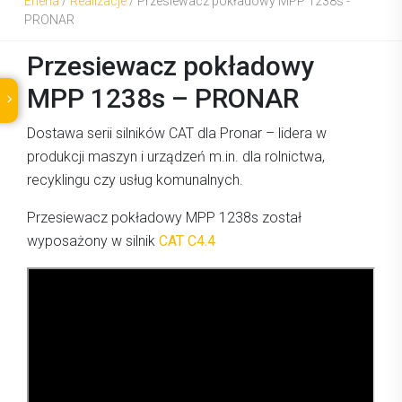
Eneria
/
Realizacje
/
Przesiewacz pokładowy MPP 1238s -
PRONAR
Przesiewacz pokładowy
MPP 1238s – PRONAR
Dostawa serii silników CAT dla Pronar – lidera w
produkcji maszyn i urządzeń m.in. dla rolnictwa,
recyklingu czy usług komunalnych.
Przesiewacz pokładowy MPP 1238s został
wyposażony w silnik
CAT C4.4