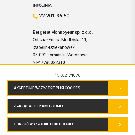
INFOLINIA
22 201 36 60
Bergerat Monnoyeur sp. z o.o.
Oddział Eneria Modlińska 11,
Izabelin-Dziekanówek
05-092 Łomianki | Warszawa
NIP: 7780022310
Pokaż więcej
AKCEPTUJE WSZYSTKIE PLIKI COOKIES
ZARZĄDAJ PLIKAMI COOKIES
COPYRIGHTS © 2026 BERGERAT MONNOYEUR SP. Z O.O. WSZELKIE
PRAWA ZASTRZEŻONE.
ODRZUĆ WSZYSTKIE PLIKI COOKIES