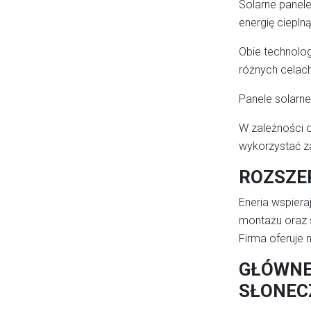
Solarne panele
energię cieplną
Obie technolog
różnych celach
Panele solarn
W zależności o
wykorzystać za
ROZSZE
Eneria wspiera
montażu oraz 
Firma oferuje 
GŁÓWNE
SŁONEC