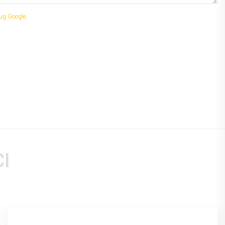
ug Google
.
I