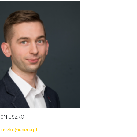
 MONIUSZKO
niuszko@eneria.pl