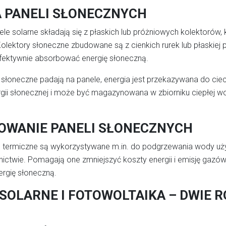
 PANELI SŁONECZNYCH
le solarne składają się z płaskich lub próżniowych kolektorów, 
lektory słoneczne zbudowane są z cienkich rurek lub płaskiej 
efektywnie absorbować energię słoneczną.
słoneczne padają na panele, energia jest przekazywana do cie
rgii słonecznej i może być magazynowana w zbiorniku ciepłej
OWANIE PANELI SŁONECZNYCH
e termiczne są wykorzystywane m.in. do podgrzewania wody u
lnictwie. Pomagają one zmniejszyć koszty energii i emisję gazów
rgię słoneczną.
SOLARNE I FOTOWOLTAIKA – DWIE 
A