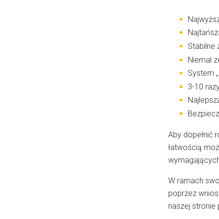
Najwyższ
Najtańsza
Stabilne
Niemal z
System „p
3-10 razy
Najlepsz
Bezpiecz
Aby dopełnić r
łatwością może
wymagających 
W ramach swoje
poprzez wniosk
naszej stronie