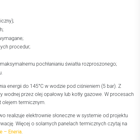
iczny);
h;
 wymagane;
nych procedur;
i maksymalnemu pochłanianiu światła rozproszonego;
u.
 energii do 145°C w wodzie pod ciśnieniem (5 bar). Z
ry wodnej przez olej opałowy lub kotły gazowe. W procesach
t olejem termicznym.
wo realizuje elektrownie słoneczne w systemie od projektu
wację. Więcej o solarnych panelach termicznych czytaj na
e – Eneria
.