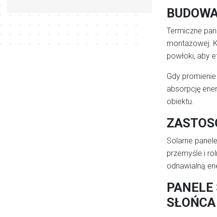
BUDOWA
Termiczne pane
montażowej. Ko
powłoki, aby 
Gdy promienie 
absorpcję ene
obiektu.
ZASTOS
Solarne panel
przemyśle i ro
odnawialną ene
PANELE 
SŁOŃC