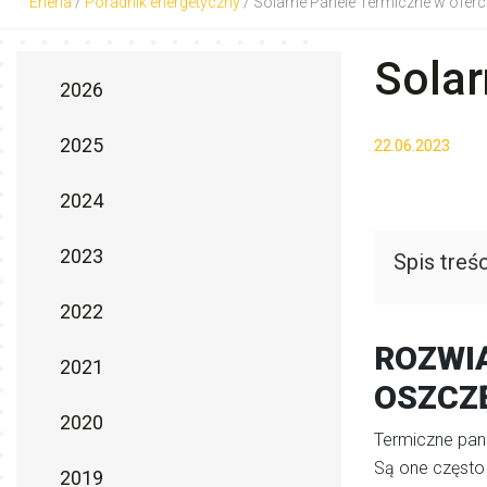
Eneria
/
Poradnik energetyczny
/
Solarne Panele Termiczne w oferci
Solar
2026
2025
22.06.2023
2024
2023
Spis treśc
2022
ROZWIĄ
2021
OSZCZ
2020
Termiczne pane
Są one często
2019