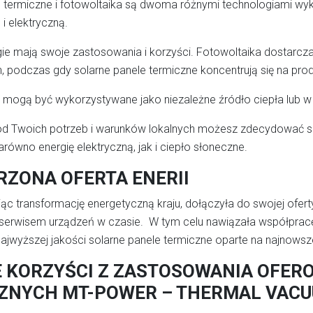
 termiczne i fotowoltaika są dwoma różnymi technologiami wyko
 i elektryczną.
ie mają swoje zastosowania i korzyści. Fotowoltaika dostarcz
, podczas gdy solarne panele termiczne koncentrują się na pro
e mogą być wykorzystywane jako niezależne źródło ciepła lub
d Twoich potrzeb i warunków lokalnych możesz zdecydować się 
równo energię elektryczną, jak i ciepło słoneczne.
RZONA OFERTA ENERII
jąc transformację energetyczną kraju, dołączyła do swojej ofer
serwisem urządzeń w czasie. W tym celu nawiązała współpracę
najwyższej jakości solarne panele termiczne oparte na najnowsz
 KORZYŚCI Z ZASTOSOWANIA OFERO
ZNYCH MT-POWER – THERMAL VAC