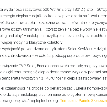
a wydajność szczytowa: 500 Wth/m2 przy 180°C (Toto = 30°C);
 energia cieplna – najniższy koszt w przeliczeniu na 1 wat (term
 źródło dostaw ciepła, niezależnie od warunków atmosferycznyc
erowe koszty utrzymania – czyszczenie na bazie wody nie jest
lug and play” – instalujesz i użytkujesz bez zbędny czasochłon
 więcej mocy niż klasyczne kolektory;
a wydajność potwierdzona certyfikatem Solar-KeyMark – dzięk
ne dla środowiska – w całości poddają się procesowi recykling
ozwiązanie TVP Solar, Eneria opracowała metodę magazynowania
 dzięki temu zastąpić ciepło dostarczane zwykle w postaci pa
temperatur wyższych niż 145°C nośnik ciepła zastępowany jes
j działalności, na drodze do dekarbonizacji, Eneria komplekso
i o dotacje, instalację, uruchomienie po długoterminową konser
 poświęconej właśniej tej technologii
Termiczne Panele Słoneczn