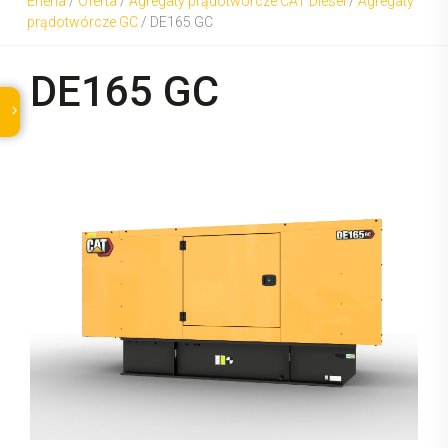
Eneria
/
Oferta
/
Agregaty prądotwórcze CAT Diesel
/
Agregaty
prądotwórcze GC
/
DE165 GC
DE165 GC