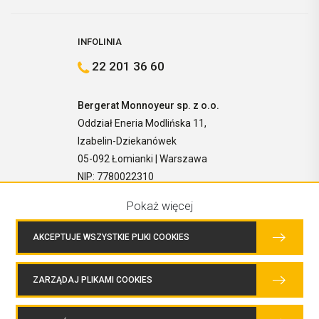
INFOLINIA
22 201 36 60
Bergerat Monnoyeur sp. z o.o.
Oddział Eneria Modlińska 11,
Izabelin-Dziekanówek
05-092 Łomianki | Warszawa
NIP: 7780022310
Pokaż więcej
AKCEPTUJE WSZYSTKIE PLIKI COOKIES
ZARZĄDAJ PLIKAMI COOKIES
COPYRIGHTS © 2026 BERGERAT MONNOYEUR SP. Z O.O. WSZELKIE
PRAWA ZASTRZEŻONE.