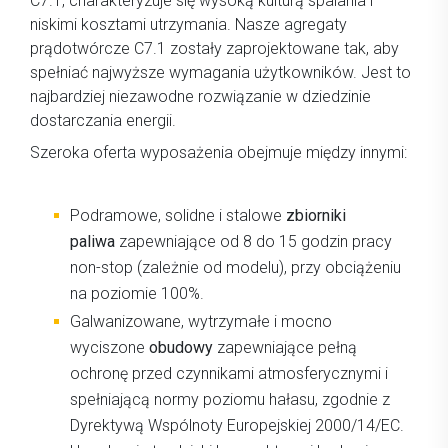
C7.1, charakteryzuje się wysoką kulturą spalania i
niskimi kosztami utrzymania. Nasze agregaty
prądotwórcze C7.1 zostały zaprojektowane tak, aby
spełniać najwyższe wymagania użytkowników. Jest to
najbardziej niezawodne rozwiązanie w dziedzinie
dostarczania energii.
Szeroka oferta wyposażenia obejmuje między innymi:
Podramowe, solidne i stalowe
zbiorniki
paliwa
zapewniające od 8 do 15 godzin pracy
non-stop (zależnie od modelu), przy obciążeniu
na poziomie 100%.
Galwanizowane, wytrzymałe i mocno
wyciszone
obudowy
zapewniające pełną
ochronę przed czynnikami atmosferycznymi i
spełniającą normy poziomu hałasu, zgodnie z
Dyrektywą Wspólnoty Europejskiej 2000/14/EC.