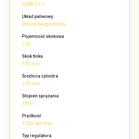
Cat® C7.1
Układ paliwowy
Wtrysk bezpośredni
Pojemność skokowa
7.0 l
Skok tłoka
135 mm
Średnica cylindra
105 mm
Stopień sprężania
18.2:1
Prędkość
1500 obr./min
Typ regulatora