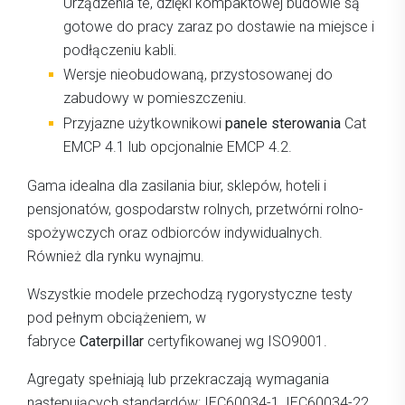
Urządzenia te, dzięki kompaktowej budowie są
gotowe do pracy zaraz po dostawie na miejsce i
podłączeniu kabli.
Wersje nieobudowaną, przystosowanej do
zabudowy w pomieszczeniu.
Przyjazne użytkownikowi
panele sterowania
Cat
EMCP 4.1 lub opcjonalnie EMCP 4.2.
Gama idealna dla zasilania biur, sklepów, hoteli i
pensjonatów, gospodarstw rolnych, przetwórni rolno-
spożywczych oraz odbiorców indywidualnych.
Również dla rynku wynajmu.
Wszystkie modele przechodzą rygorystyczne testy
pod pełnym obciążeniem, w
fabryce
Caterpillar
certyfikowanej wg ISO9001.
Agregaty spełniają lub przekraczają wymagania
następujących standardów: IEC60034-1, IEC60034-22,