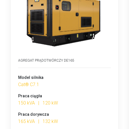
AGREGAT PRĄDOTWÓRCZY DE165
Model silnika
Cat® C7.1
Praca ciągła
150 kVA | 120 kW
Praca dorywcza
165 kVA | 132 kW