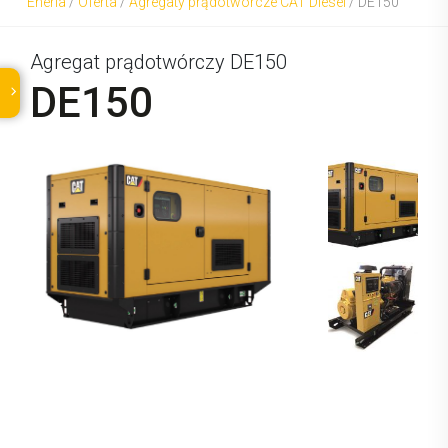
Eneria
/
Oferta
/
Agregaty prądotwórcze CAT Diesel
/
DE150
Agregat prądotwórczy DE150
DE150