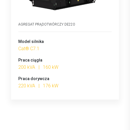
AGREGAT PRĄDOTWÓRCZY DE220
Model silnika
Cat® C7.1
Praca ciągła
200 kVA | 160 kW
Praca dorywcza
220 kVA | 176 kW