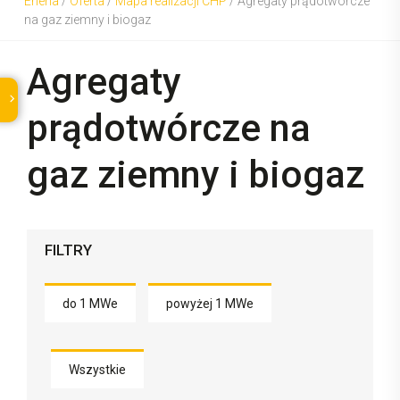
Eneria
/
Oferta
/
Mapa realizacji CHP
/
Agregaty prądotwórcze
na gaz ziemny i biogaz
Agregaty
prądotwórcze na
gaz ziemny i biogaz
FILTRY
do 1 MWe
powyżej 1 MWe
Wszystkie