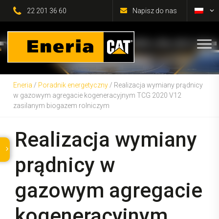
22 201 36 60
Napisz do nas
Eneria
/
Poradnik energetyczny
/
Realizacja wymiany prądnicy
w gazowym agregacie kogeneracyjnym TCG 2020 V12
zasilanym biogazem rolniczym
Realizacja wymiany
prądnicy w
gazowym agregacie
kogeneracyjnym