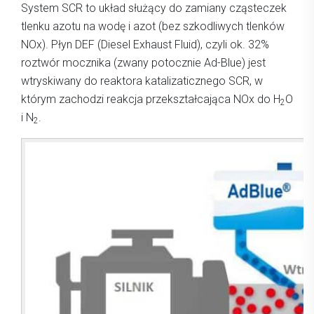
System SCR to układ służący do zamiany cząsteczek
tlenku azotu na wodę i azot (bez szkodliwych tlenków
NOx). Płyn DEF (Diesel Exhaust Fluid), czyli ok. 32%
roztwór mocznika (zwany potocznie Ad-Blue) jest
wtryskiwany do reaktora katalizaticznego SCR, w
którym zachodzi reakcja przekształcająca NOx do H
O
2
i N
.
2