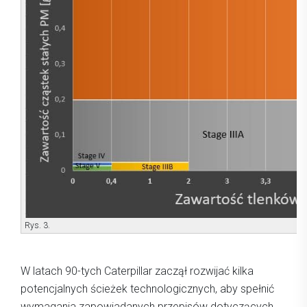
Rys. 3.
W latach 90-tych Caterpillar zaczął rozwijać kilka
potencjalnych ścieżek technologicznych, aby spełnić
wymagania zapowiadanych przepisów dotyczących