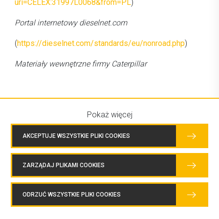
uri=CELEX:31997L0068&from=PL
)
Portal internetowy dieselnet.com
(
https://dieselnet.com/standards/eu/nonroad.php
)
Materiały wewnętrzne firmy Caterpillar
Zostaw odpowiedź
Pokaż więcej
Imię (wymagane)
AKCEPTUJE WSZYSTKIE PLIKI COOKIES
ZARZĄDAJ PLIKAMI COOKIES
Email (nie będzie publikowany) (wymagane)
ODRZUĆ WSZYSTKIE PLIKI COOKIES
Strona