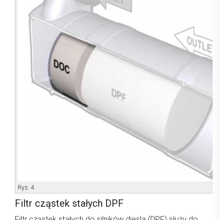
Rys. 4.
Filtr cząstek stałych DPF
Filtr cząstek stałych do silników diesla (DPF) służy do