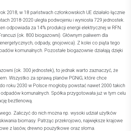
ok 2018, w 18 państwach członkowskich UE działało łącznie
tach 2018-2020 uległa podwojeniu i wyniosła 729 jednostek.
en odpowiada za 14% produkcji energii elektrycznej w RFN.
 Francuzi (ok. 800 biogazowni). Głównym paliwem dla
energetycznych, odpady, gnojowica). Z kolei co piąta tego
dpadów komunalnych. Pozostałe biogazownie działają dzięki
azowni (ok. 300 jednostek), to jednak warto zaznaczyć, że
kiem. Wszystko za sprawą planów PGNiG, które chce
do roku 2030 w Polsce mogłoby powstać nawet 2000 takich
ji odpadów komunalnych. Spółka przygotowała już w tym celu
cję beztlenową.
ego. Zaliczyć do nich można np. wysoki udział użytków
zyskiwania biomasy. Patrząc przekrojowo, największe krajowe
dowe z lasów, drewno poużytkowe oraz słoma.