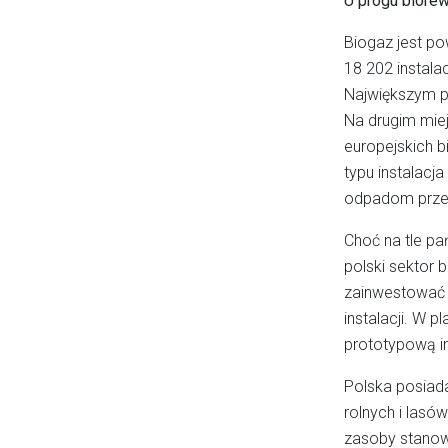
U progu biorew
Biogaz jest p
18 202 instala
Największym pr
Na drugim miej
europejskich b
typu instalacj
odpadom prz
Choć na tle pa
polski sektor
zainwestować 
instalacji. W 
prototypową i
Polska posiad
rolnych i lasó
zasoby stanow