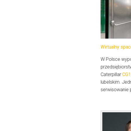
Wirtualny spac
W Polsce wypos
przedsiębiors
Caterpillar
CG1
lubelskim. Je
serwisowanie p