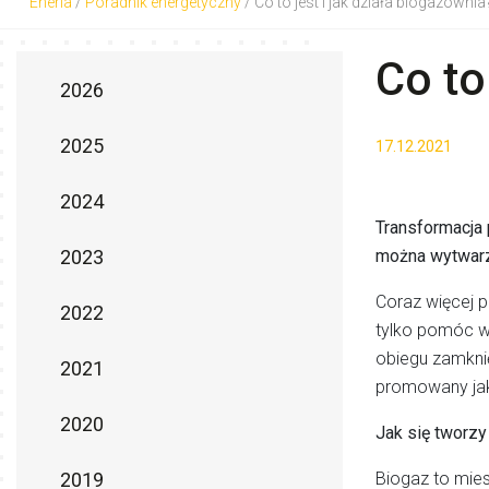
Eneria
/
Poradnik energetyczny
/
Co to jest i jak działa biogazownia
Co to
2026
2025
17.12.2021
2024
Transformacja 
można wytwarza
2023
Coraz więcej p
2022
tylko pomóc w 
obiegu zamkni
2021
promowany jak
2020
Jak się tworzy
Biogaz to mie
2019