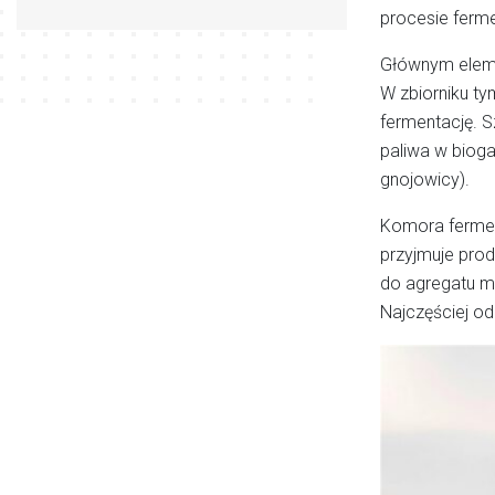
procesie ferm
Głównym elemen
W zbiorniku ty
fermentację. S
paliwa w bioga
gnojowicy).
Komora ferment
przyjmuje produ
do agregatu mu
Najczęściej od