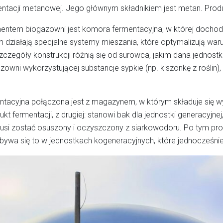
entacji metanowej. Jego głównym składnikiem jest metan. Prod
tem biogazowni jest komora fermentacyjna, w której dochodzi 
m działają specjalne systemy mieszania, które optymalizują war
zczegóły konstrukcji różnią się od surowca, jakim dana jednost
zowni wykorzystującej substancje sypkie (np. kiszonkę z roślin), 
acyjna połączona jest z magazynem, w którym składuje się wyp
kt fermentacji, z drugiej: stanowi bak dla jednostki generacyjne
si zostać osuszony i oczyszczony z siarkowodoru. Po tym proce
bywa się to w jednostkach kogeneracyjnych, które jednocześnie