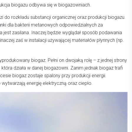
ukcja biogazu odbywa się w biogazowniach.
do rozkładu substancji organicznej oraz produkcji biogazu.
unki dla bakterii metanowych odpowiedzialnych za
ka jest zasilana. Inaczej będzie wyglądał sposób podawania
inaczej zaś w instalacji używającej materiałów płynnych (np.
rodukowany biogaz. Pełni on dwojaką rolę – z jednej strony
j, która działa w danej biogazowni. Zanim jednak biogaz trafi
sie biogaz zostaje spalony przy produkcji energii.
 wytwarzają energię elektryczną oraz ciepło.