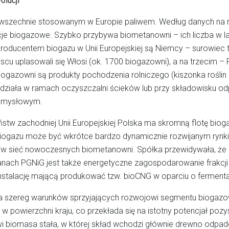
olucji
owszechnie stosowanym w Europie paliwem. Według danych na r
cje biogazowe. Szybko przybywa biometanowni – ich liczba w la
oducentem biogazu w Unii Europejskiej są Niemcy – surowiec t
scu uplasowali się Włosi (ok. 1700 biogazowni), a na trzecim –
iogazowni są produkty pochodzenia rolniczego (kiszonka roślin 
a działa w ramach oczyszczalni ścieków lub przy składowisku o
emysłowym.
ństw zachodniej Unii Europejskiej Polska ma skromną flotę biog
 biogazu może być wkrótce bardzo dynamicznie rozwijanym ryn
w sieć nowoczesnych biometanowni. Spółka przewidywała, że 
planach PGNiG jest także energetyczne zagospodarowanie frakc
nstalację mającą produkować tzw. bioCNG w oparciu o fermenta
a szereg warunków sprzyjających rozwojowi segmentu biogazow
w w powierzchni kraju, co przekłada się na istotny potencjał po
i biomasa stała, w której skład wchodzi głównie drewno odpa