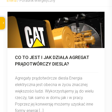
Eneria
/
Poradnik energetyczny
CO TO JEST I JAK DZIAŁA AGREGAT
PRĄDOTWÓRCZY DIESLA?
Agregaty prądotwórcze diesla Energia
elektryczna jest obecna w życiu znacznej
większości ludzi. Wykorzystujemy ją do wielu
rzeczy, tak samo w domu jak i w pracy.
Poprzez jej konwersję możemy uzyskać inne
formy energii […]