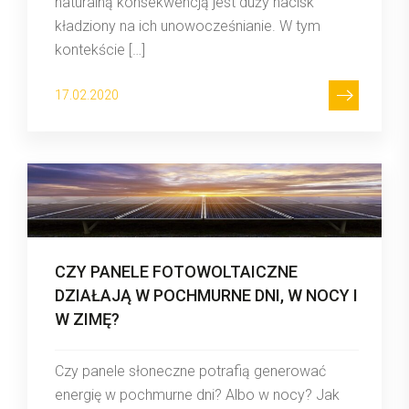
naturalną konsekwencją jest duży nacisk
kładziony na ich unowocześnianie. W tym
kontekście […]
17.02.2020
CZY PANELE FOTOWOLTAICZNE
DZIAŁAJĄ W POCHMURNE DNI, W NOCY I
W ZIMĘ?
Czy panele słoneczne potrafią generować
energię w pochmurne dni? Albo w nocy? Jak