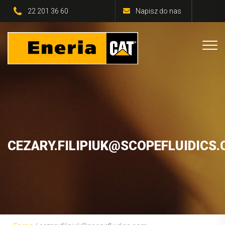
22 201 36 60
Napisz do nas
CEZARY.FILIPIUK@SCOPEFLUIDICS