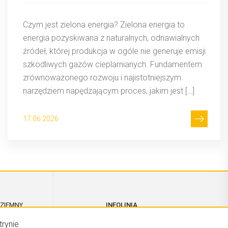
Czym jest zielona energia? Zielona energia to
energia pozyskiwana z naturalnych, odnawialnych
źródeł, której produkcja w ogóle nie generuje emisji
szkodliwych gazów cieplarnianych. Fundamentem
zrównoważonego rozwoju i najistotniejszym
narzędziem napędzającym proces, jakim jest […]
17.06.2026
 ZIEMNY
INFOLINIA
22 201 36 60
trynie
A