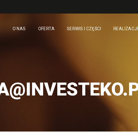
O NAS
OFERTA
SERWIS I CZĘŚCI
REALIZACJ
A@INVESTEKO.