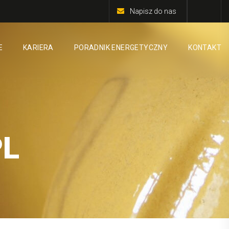
Napisz do nas
E
KARIERA
PORADNIK ENERGETYCZNY
KONTAKT
PL