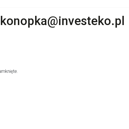
.konopka@investeko.pl
mknięte.