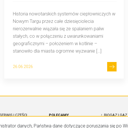
Historia nowotarskich systemów ciepłowniczych w
Nowym Targu przez całe dziesięciolecia
nierozerwalnie wiązała się ze spalaniem paliw
stałych, co w połączeniu z uwarunkowaniami
geograficznymi – położeniem w kotlinie –
stanowiło dla miasta ogromne wyzwanie […]
26.06.2026
SERWIS I CZĘŚCI
POLECAMY
BIOGAZ I GAZ
CATERPILLAR
nistrator danych, Państwa dane dotyczące poruszania się po Wi
ROZWIĄZANIA DLA DATA
BIOGAZOWNI