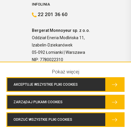
INFOLINIA
22 201 36 60
Bergerat Monnoyeur sp. z o.o.
Oddział Eneria Modlińska 11,
Izabelin-Dziekanówek
05-092 Łomianki | Warszawa
NIP: 7780022310
Pokaż więcej
AKCEPTUJE WSZYSTKIE PLIKI COOKIES
SPRAWDŹ DOSTĘPNOŚĆ AGREGATÓW
ZARZĄDAJ PLIKAMI COOKIES
COPYRIGHTS © 2026 BERGERAT MONNOYEUR SP. Z O.O. WSZELKIE
W APLIKACJI POWER.CAT.COM
PRAWA ZASTRZEŻONE.
ODRZUĆ WSZYSTKIE PLIKI COOKIES