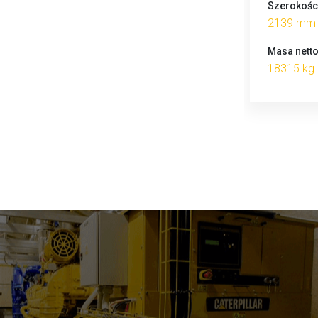
Szerokośc
2139 mm
Masa nett
18315 kg