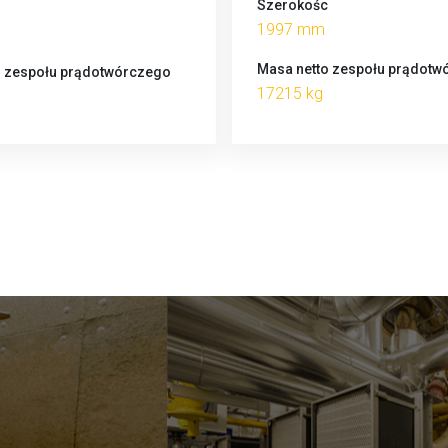
Szerokośc
1997 mm
Masa netto zespołu prądotw
o zespołu prądotwórczego
17215 kg