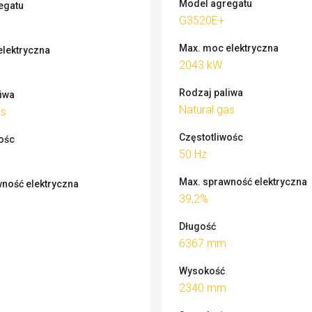
Model agregatu
egatu
G3520E+
Max. moc elektryczna
lektryczna
2043 kW
Rodzaj paliwa
iwa
Natural gas
as
Częstotliwośc
ośc
50 Hz
Max. sprawność elektryczna
ność elektryczna
39,2%
Długość
6367 mm
Wysokość
2340 mm