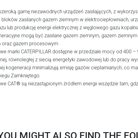
e szeroką gamę niezawodnych urządzeń zasilających, z wykorzy
bloków zasilanych gazem ziemnym w elektrociepłowniach, urz
azu lub produkcję energii elektrycznej z węglowego gazu kopaln
neracyjne mogą być zasilane gazem ziemnym, gazem ziemnym
 oraz gazem procesowym.
we marki CATERPILLAR dostępne w przedziale mocy od 400 – 9
nej, równoległej z siecią energetyki zawodowej lub do pracy w
 kogeneracji minimalizują emisję gazów cieplarnianych, co ma
iegu Zamkniętego.
we CAT® są niezastąpionym źródłem energii wszędzie tam, gdzi
YOU MIGHT ALSO FIND THE F