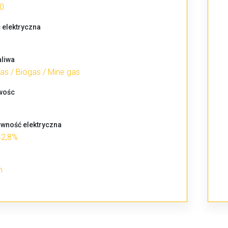
0
 elektryczna
aliwa
gas / Biogas / Mine gas
iwośc
awność elektryczna
42,8%
m