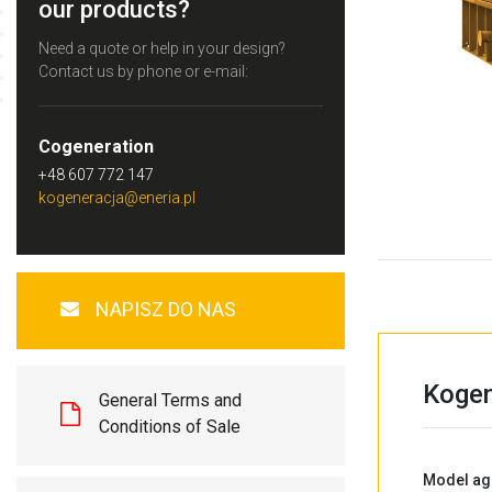
our products?
Need a quote or help in your design?
Contact us by phone or e-mail:
Cogeneration
+48 607 772 147
kogeneracja@eneria.pl
NAPISZ DO NAS
Kogen
General Terms and
Conditions of Sale
Model ag