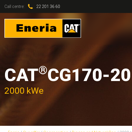
Call centre:
22 201 36 60
®
CAT
CG170-20
2000 kWe