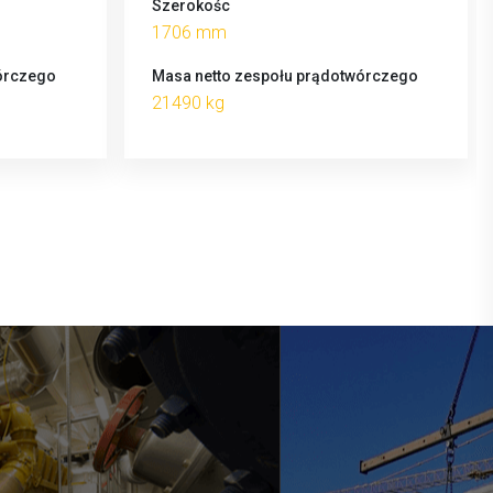
Szerokośc
1706 mm
órczego
Masa netto zespołu prądotwórczego
21490 kg