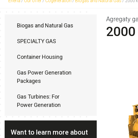
Eneria
/
Our offer
/
Cogeneration
/
Biogas and Natural Gas
/
2000 
Agregaty g
Biogas and Natural Gas
2000
SPECIALTY GAS
Container Housing
Gas Power Generation
Packages
Gas Turbines: For
Power Generation
Want to learn more about