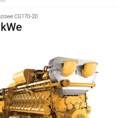
kWe
azowe CG170-20
 kWe