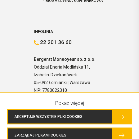
BIOGAZOWNIA KONTENEROWA
INFOLINIA
22 201 36 60
Bergerat Monnoyeur sp. z o.o.
Oddział Eneria Modlińska 11,
Izabelin-Dziekanówek
05-092 Łomianki | Warszawa
NIP: 7780022310
Pokaż więcej
AKCEPTUJE WSZYSTKIE PLIKI COOKIES
ZARZĄDAJ PLIKAMI COOKIES
COPYRIGHTS © 2026 BERGERAT MONNOYEUR SP. Z O.O. WSZELKIE