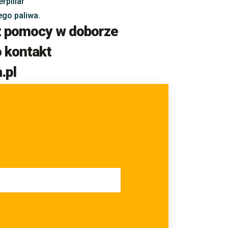
rpillar
go paliwa.
az pomocy w doborze
o kontakt
.pl