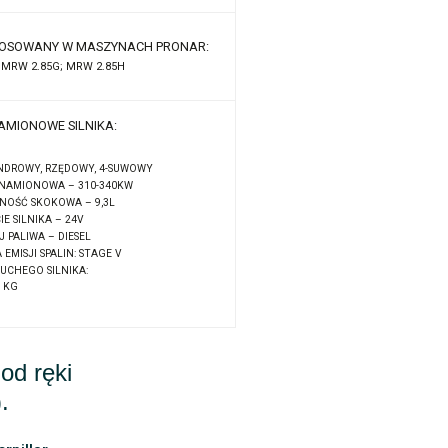
STOSOWANY W MASZYNACH PRONAR:
 MRW 2.85G; MRW 2.85H
AMIONOWE SILNIKA:
INDROWY, RZĘDOWY, 4-SUWOWY
NAMIONOWA – 310-340KW
NOŚĆ SKOKOWA – 9,3L
IE SILNIKA – 24V
 PALIWA – DIESEL
EMISJI SPALIN: STAGE V
UCHEGO SILNIKA:
 KG
od ręki
.