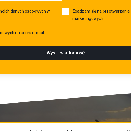
moich danych osobowych w
Zgadzam się na przetwarzanie
marketingowych
rmowych na adres e-mail