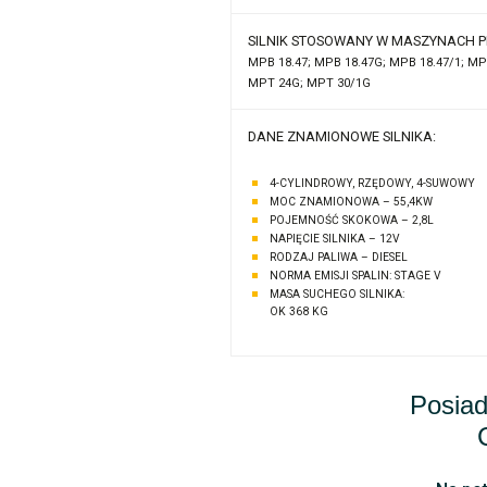
SILNIK STOSOWANY W MASZYNACH 
MPB 18.47; MPB 18.47G; MPB 18.47/1; MP
MPT 24G; MPT 30/1G
DANE ZNAMIONOWE SILNIKA:
4-CYLINDROWY, RZĘDOWY, 4-SUWOWY
MOC ZNAMIONOWA – 55,4KW
POJEMNOŚĆ SKOKOWA – 2,8L
NAPIĘCIE SILNIKA – 12V
RODZAJ PALIWA – DIESEL
NORMA EMISJI SPALIN: STAGE V
MASA SUCHEGO SILNIKA:
OK 368 KG
Posiad