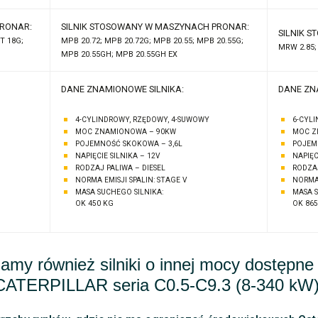
PRONAR:
SILNIK STOSOWANY W MASZYNACH PRONAR:
SILNIK 
T 18G;
MPB 20.72; MPB 20.72G; MPB 20.55; MPB 20.55G;
MRW 2.85;
MPB 20.55GH; MPB 20.55GH EX
DANE ZNAMIONOWE SILNIKA:
DANE ZN
4-CYLINDROWY, RZĘDOWY, 4-SUWOWY
6-CYL
MOC ZNAMIONOWA – 90KW
MOC Z
POJEMNOŚĆ SKOKOWA – 3,6L
POJEM
NAPIĘCIE SILNIKA – 12V
NAPIĘC
RODZAJ PALIWA – DIESEL
RODZAJ
NORMA EMISJI SPALIN: STAGE V
NORMA 
MASA SUCHEGO SILNIKA:
MASA S
OK 450 KG
OK 865
amy również silniki o innej mocy dostępne 
CATERPILLAR seria C0.5-C9.3 (8-340 kW)