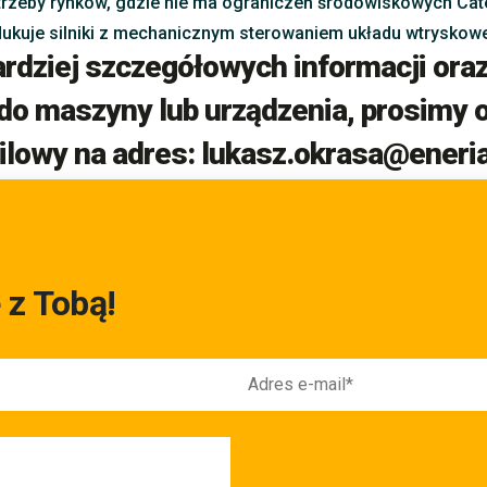
rzeby rynków, gdzie nie ma ograniczeń środowiskowych Cate
dukuje silniki z mechanicznym sterowaniem układu wtryskowe
ardziej szczegółowych informacji or
 do maszyny lub urządzenia, prosimy 
ilowy na adres: lukasz.okrasa@eneria
 z Tobą!